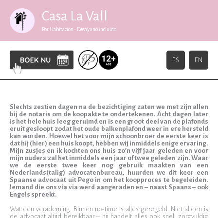
Rijker
Ga
naar
Casa La Vall
de
22/05/2026
inhoud
Por Habitacion • Desayuno incluido
ES
EN
Slechts zestien dagen na de bezichtiging zaten we met zijn allen
bij de notaris om de koopakte te ondertekenen. Acht dagen later
is het hele huis leeg geruimd en is een groot deel van de plafonds
eruit gesloopt zodat het oude balkenplafond weer in ere hersteld
kan worden. Hoewel het voor mijn schoonbroer de eerste keer is
dat hij (hier) een huis koopt, hebben wij inmiddels enige ervaring.
Mijn zusjes en ik kochten ons huis zo’n vijf jaar geleden en voor
mijn ouders zal het inmiddels een jaar of twee geleden zijn. Waar
we de eerste twee keer nog gebruik maakten van een
Nederlands(talig) advocatenbureau, huurden we dit keer een
Spaanse advocaat uit Pego in om het koopproces te begeleiden.
Iemand die ons via via werd aangeraden en – naast Spaans – ook
Engels spreekt.
Wat een verademing. Binnen no-time is alles geregeld. Niet alleen is
de advocaat altijd bereikbaar – hij handelt alles ook snel, zorgvuldig