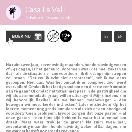
Voldemort
Ga
naar
Casa La Vall
de
13/02/2026
inhoud
Por Habitacion • Desayuno incluido
ES
EN
Na ruim twee jaar, zeventwintig maanden, honderdtwintig weken
of 841 dagen, is het gebeurd. Voorheen was ik er heel zeker van
dat – als de situatie zich zou voordoen – ik direct op mijn strepen
zou staan. “Dat zou ik echt niet accepteren!”, heb ik wel eens
geroepen. Niet dus. Was het omdat ik er compleet door werd
overvallen? Omdat ik het lastig vond om een directe confrontatie
aan te gaan? Of omdat het totaal niet past in de gastvrijheid die
wij als accommodatie graag willen uitdragen? Mijns inziens zijn
wij behoorlijk flexibel. Als we kunnen meebewegen – dan
bewegen wij mee. Eerder inchecken? Later uitchecken? Op het
laatste moment nog gratis annuleren als zich er een noodgeval
voordoet? Geen probleem. Ervoor zorgen dat onze gasten – al
onze gasten – een fijne tijd hebben is waar het allemaal om
draait. Maar waar trek je de grens? Na ruim twee jaar,
zeventwintig maanden, honderdtwintig weken of 841 dagen, zijn
we wat dat betreft nog steeds zoekende.