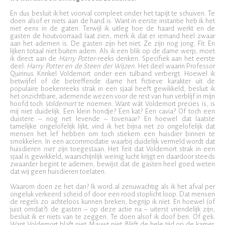
En dus besluit ik het voorval compleet onder het tapijt te schuiven. Te
doen alsof er niets aan de hand is. Want in eerste instantie heb ik het
niet eens in de gaten. Terwijl ik uitleg hoe de haard werkt en de
gasten de houtvoorraad laat zien, merk ik dat er iemand heel zwaar
aan het ademen is. De gasten zijn het niet. Ze zijn nog jong. Fit. En
lijken totaal niet buiten adem. Als ik een blik op de dame werp, moet
ik direct aan de
Harry Potter
-reeks denken. Specifiek aan het eerste
deel:
Harry Potter en de Steen der Wijzen
. Het deel waarin Professor
Quirinus Krinkel Voldemort onder een tulband verbergt. Hoewel ik
betwijfel of de betreffende dame het fictieve karakter uit de
populaire boekenreeks strak in een sjaal heeft gewikkeld, besluit ik
het onzichtbare, ademende wezen voor de rest van hun verblijf in mijn
hoofd toch
Voldemort
te noemen. Want wát Voldemort precies is, is
mij niet duidelijk. Een klein hondje? Een kat? Een cavia? Of toch een
duistere – nog net levende – tovenaar? En hoewel dat laatste
tamelijke ongelofelijk lijkt, vind ik het bijna net zo ongelofelijk dat
mensen het lef hebben om toch stiekem een huisdier binnen te
smokkelen. In een accommodatie waarbij duidelijk vermeld wordt dat
huisdieren
niet
zijn toegestaan. Het feit dat Voldemort strak in een
sjaal is gewikkeld, waarschijnlijk weinig lucht krijgt en daardoor steeds
zwaarder begint te ademen, bewijst dat de gasten heel goed weten
dat wij geen huisdieren toelaten.
Waarom doen ze het dan? Ik word al zenuwachtig als ik het afval per
ongeluk verkeerd scheid of door een rood stoplicht loop. Dat mensen
de regels zo achteloos kunnen breken, begrijp ik niet. En hoewel (of
juist omdat?) de gasten – op deze actie na – uiterst vriendelijk zijn,
besluit ik er niets van te zeggen. Te doen alsof ik doof ben. Of gek.
Want Voldemort blaft niet. Mauwt niet. Blijft de hele tijd op de kamer.