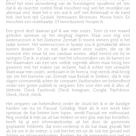
bleef het (met uitzondering van de feestdagen) opvallend stil. Iets
dat ik als rasechte control freak misschien nog wel het moeilijkst van
allemaal vind. Want het is iets wat ik zelf niet (helemaal) in de hand
heb. Het kost tijd. Geduld. Vertrouwen. Recensies. Mooie foto’s. En
misschien een visitekaartje. Of tweeduizend. Hoopte ik.
Een groot deel daarvan gaf ik aan mijn zusjes. Toen zij een maand
geleden opnieuw op het vliegtuig stapten. Klaar voor nóg een
winterseizoen in het Zwitserse Zermatt. Er moest immers geld in het
laatje komen. Het winterseizoen in Spanje zou ik gemakkelijk alleen
kunnen draaien. En zo niet, dan waren onze ouders, die op dit
moment één straat bij ons vandaan wonen, altijd bereid om bij te
springen. Dat ik, in plaats van met het schoonmaken van de kamers en
het klaarmaken van een vers ontbijt, eigenlijk alleen maar bezig ben
geweest met het maken van reclame, had ik echter niet verwacht.
Want waar mijn zusjes, werkzaam in de horeca, nog steeds druk bezig
zijn om het toerisme van Zermatt naar Benialí te trekken, slijt ik mijn
dagen voornamelijk achter de computer. Vastberaden om bekendheid
onder een groter publiek te vergaren. Één voor één vink ik alles af.
Website. Check. Facebook. Check. Instagram, Google, TripAdvisor.
Check, check, check.
Het vergaren van bekendheid onder de
locals
liet ik in de kundige
handen van Isa en Pascual. Gelukkig. Want als ik een week later
opnieuw de bar binnen kom lopen, wenkt Pascual me enthousiast.
Nog voordat ik mijn jas uit kan trekken en een glas wijn kan bestellen,
heeft hij al een informatieboekje uit het door de gemeente
geplaatste folderrek, dat even verderop in de bar staat, gepakt. Net
als bij ons in de entree, is ook hier het rek tot de nok toe gevuld met
folders en informatieboekjes. Boekjes die de gemeente nog niet zo