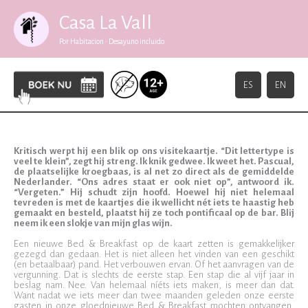
Ons visitekaartje
Ga
naar
Casa La Vall
de
09/01/2024
inhoud
Por Habitacion • Desayuno incluido
ES
EN
Kritisch werpt hij een blik op ons visitekaartje. “Dit lettertype is
veel te klein”, zegt hij streng. Ik knik gedwee. Ik weet het. Pascual,
de plaatselijke kroegbaas, is al net zo direct als de gemiddelde
Nederlander. “Ons adres staat er ook niet op”, antwoord ik.
“Vergeten.” Hij schudt zijn hoofd. Hoewel hij niet helemaal
tevreden is met de kaartjes die ik wellicht nét iets te haastig heb
gemaakt en besteld, plaatst hij ze toch pontificaal op de bar. Blij
neem ik een slokje van mijn glas wijn.
Een nieuwe Bed & Breakfast op de kaart zetten is gemakkelijker
gezegd dan gedaan. Het is niet alleen het vinden van een geschikt
(en betaalbaar) pand. Het verbouwen ervan. Of het aanvragen van de
vergunning. Dat is slechts de eerste stap. Een stap die al vijf jaar in
beslag nam. Nee. Van helemaal níéts iets maken, is meer dan dat.
Want nadat we iets meer dan twee maanden geleden onze eerste
gasten in onze gloednieuwe Bed & Breakfast mochten ontvangen,