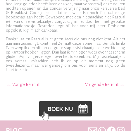
heel lang geleden heeft laten drukken, maar voordat wij onze deuren
mochten openen en dus zonder verwijzing naar onze kersverse Bed
& Breakfast. Godzijdank is dat iets waar Isa noch Pascual enige
boodschap aan heeft. Gewapend met een nietmachine niet Pascual
één van onze visitekaartjes zorgvuldig in het door hem net gepakte
informatieboekje. Tevreden legt hij het voor mij neer. Probleem
opgelost. Ik glimlach dankbaar.
Dankzij Isa en Pascual is er geen
local
die ons nog niet kent. Als het
aan mijn zusjes ligt, komt heel Zermatt deze zomer naar Benialí. En ik?
Even werp ik een blik op de grote stapel visitekaartjes die we hier nog
op kantoor hebben liggen. Dan laat ik mijn ogen weer over het scherm
glijden. Mijn vingers vliegen over het toetsenbord. Mijn visitekaartje is
ons verhaal. Misschien heb ik er op dit moment nog geen
tweeduizend, maar wel genoeg om ons voor eens en altijd op de
kaart te zetten.
←
Vorige Bericht
Volgende Bericht
→
BLOG